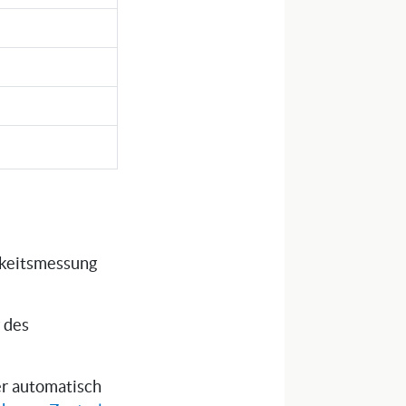
gkeitsmessung
g des
ser automatisch