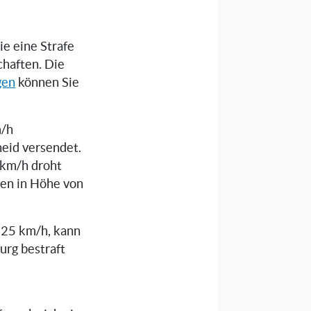
ie eine Strafe
chaften. Die
gen
können Sie
m/h
eid versendet.
 km/h droht
ren in Höhe von
s 25 km/h, kann
urg bestraft