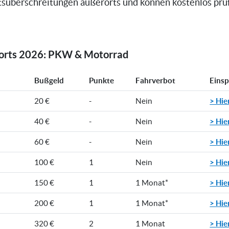
süberschreitungen außerorts und können kostenlos prüfe
rorts 2026: PKW & Motorrad
Bußgeld
Punkte
Fahrverbot
Eins
> Hie
20 €
-
Nein
> Hie
40 €
-
Nein
> Hie
60 €
-
Nein
> Hie
100 €
1
Nein
> Hie
150 €
1
1 Monat*
> Hie
200 €
1
1 Monat*
> Hie
320 €
2
1 Monat