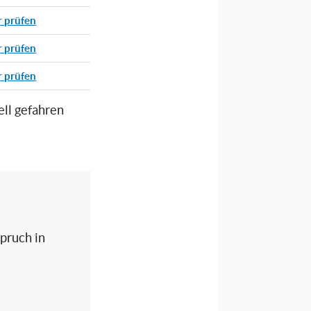
r prüfen
r prüfen
r prüfen
ell gefahren
spruch in