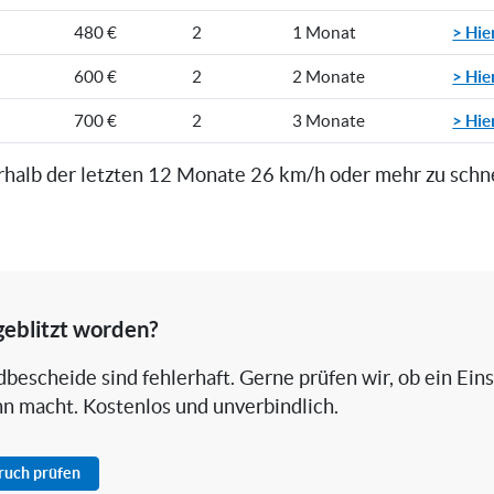
> Hie
480 €
2
1 Monat
> Hie
600 €
2
2 Monate
> Hie
700 €
2
3 Monate
rhalb der letzten 12 Monate 26 km/h oder mehr zu schn
geblitzt worden?
bescheide sind fehlerhaft. Gerne prüfen wir, ob ein Ein
nn macht. Kostenlos und unverbindlich.
pruch prüfen