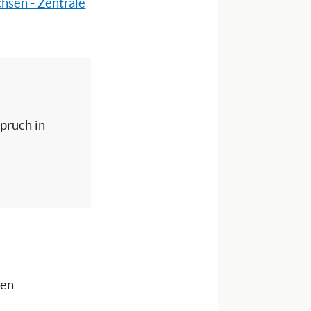
hsen - Zentrale
spruch in
nen