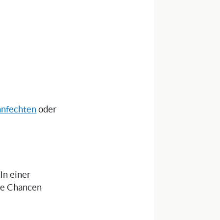
anfechten
oder
 In einer
die Chancen