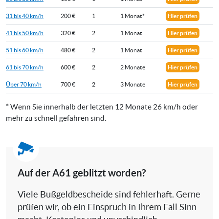
31 bis 40 km/h
200 €
1
1 Monat*
Hier prüfen
41 bis 50 km/h
320 €
2
1 Monat
Hier prüfen
51 bis 60 km/h
480 €
2
1 Monat
Hier prüfen
61 bis 70 km/h
600 €
2
2 Monate
Hier prüfen
Über 70 km/h
700 €
2
3 Monate
Hier prüfen
* Wenn Sie innerhalb der letzten 12 Monate 26 km/h oder
mehr zu schnell gefahren sind.
Auf der A61 geblitzt worden?
Viele Bußgeldbescheide sind fehlerhaft. Gerne
prüfen wir, ob ein Einspruch in Ihrem Fall Sinn