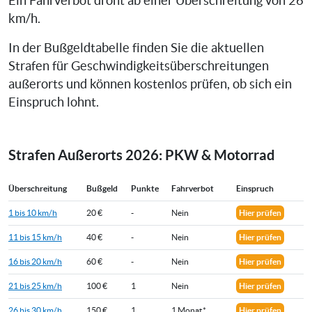
Ein Fahrverbot droht ab einer Überschreitung von 26
km/h.
In der Bußgeldtabelle finden Sie die aktuellen
Strafen für Geschwindigkeitsüberschreitungen
außerorts und können kostenlos prüfen, ob sich ein
Einspruch lohnt.
Strafen Außerorts 2026: PKW & Motorrad
Überschreitung
Bußgeld
Punkte
Fahrverbot
Einspruch
1 bis 10 km/h
20 €
-
Nein
Hier prüfen
11 bis 15 km/h
40 €
-
Nein
Hier prüfen
16 bis 20 km/h
60 €
-
Nein
Hier prüfen
21 bis 25 km/h
100 €
1
Nein
Hier prüfen
26 bis 30 km/h
150 €
1
1 Monat*
Hier prüfen