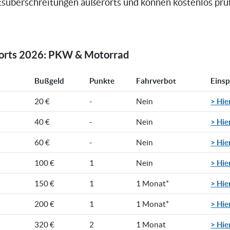
süberschreitungen außerorts und können kostenlos prüfe
rorts 2026: PKW & Motorrad
Bußgeld
Punkte
Fahrverbot
Eins
> Hie
20 €
-
Nein
> Hie
40 €
-
Nein
> Hie
60 €
-
Nein
> Hie
100 €
1
Nein
> Hie
150 €
1
1 Monat*
> Hie
200 €
1
1 Monat*
> Hie
320 €
2
1 Monat