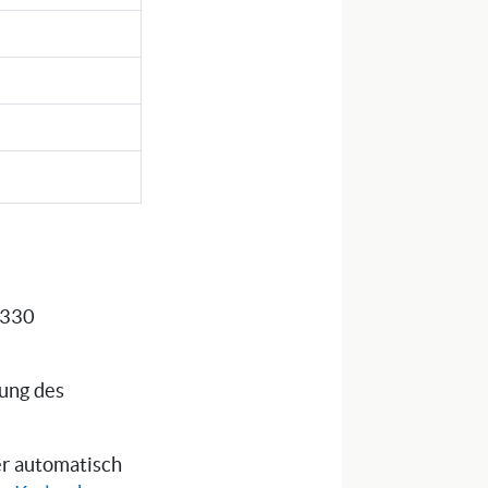
 S330
tung des
ser automatisch