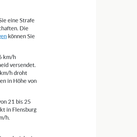
ie eine Strafe
chaften. Die
gen
können Sie
16 km/h
eid versendet.
 km/h droht
ren in Höhe von
von 21 bis 25
kt in Flensburg
m/h.