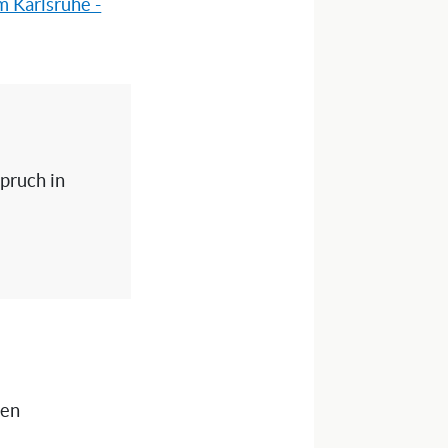
m Karlsruhe -
spruch in
nen