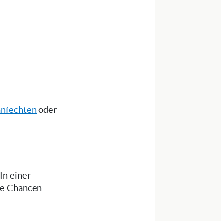
anfechten
oder
 In einer
die Chancen