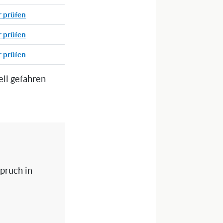
r prüfen
r prüfen
r prüfen
ell gefahren
spruch in