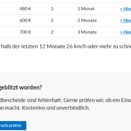
> Hie
480 €
2
1 Monat
> Hie
600 €
2
2 Monate
> Hie
700 €
2
3 Monate
rhalb der letzten 12 Monate 26 km/h oder mehr zu schn
geblitzt worden?
bescheide sind fehlerhaft. Gerne prüfen wir, ob ein Ein
nn macht. Kostenlos und unverbindlich.
pruch prüfen