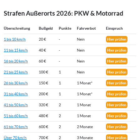
Strafen Außerorts 2026: PKW & Motorrad
Überschreitung
Bußgeld
Punkte
Fahrverbot
Einspruch
1 bis 10 km/h
20 €
-
Nein
Hier prüfen
11 bis 15 km/h
40 €
-
Nein
Hier prüfen
16 bis 20 km/h
60 €
-
Nein
Hier prüfen
21 bis 25 km/h
100 €
1
Nein
Hier prüfen
26 bis 30 km/h
150 €
1
1 Monat*
Hier prüfen
31 bis 40 km/h
200 €
1
1 Monat*
Hier prüfen
41 bis 50 km/h
320 €
2
1 Monat
Hier prüfen
51 bis 60 km/h
480 €
2
1 Monat
Hier prüfen
61 bis 70 km/h
600 €
2
2 Monate
Hier prüfen
Über 70 km/h
700 €
2
3 Monate
Hier prüfen