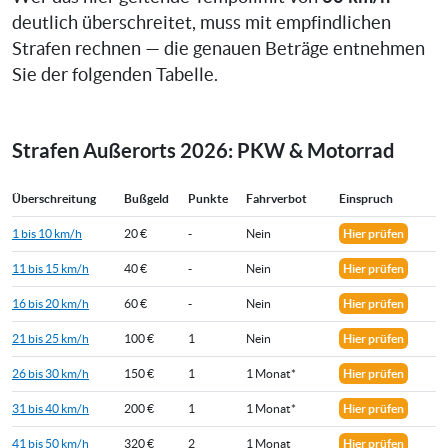
deutlich überschreitet, muss mit empfindlichen
Strafen rechnen — die genauen Beträge entnehmen
Sie der folgenden Tabelle.
Strafen Außerorts 2026: PKW & Motorrad
Überschreitung
Bußgeld
Punkte
Fahrverbot
Einspruch
1 bis 10 km/h
20 €
-
Nein
Hier prüfen
11 bis 15 km/h
40 €
-
Nein
Hier prüfen
16 bis 20 km/h
60 €
-
Nein
Hier prüfen
21 bis 25 km/h
100 €
1
Nein
Hier prüfen
26 bis 30 km/h
150 €
1
1 Monat*
Hier prüfen
31 bis 40 km/h
200 €
1
1 Monat*
Hier prüfen
41 bis 50 km/h
320 €
2
1 Monat
Hier prüfen