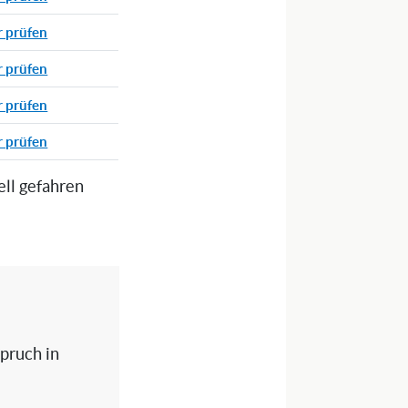
r prüfen
r prüfen
r prüfen
r prüfen
ell gefahren
spruch in