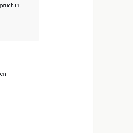
spruch in
nen