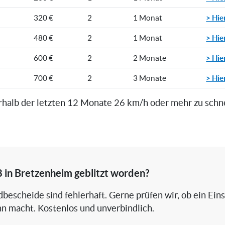
> Hie
320 €
2
1 Monat
> Hie
480 €
2
1 Monat
> Hie
600 €
2
2 Monate
> Hie
700 €
2
3 Monate
rhalb der letzten 12 Monate 26 km/h oder mehr zu schn
8 in Bretzenheim geblitzt worden?
bescheide sind fehlerhaft. Gerne prüfen wir, ob ein Ein
nn macht. Kostenlos und unverbindlich.