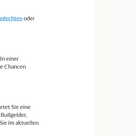
anfechten
oder
 In einer
die Chancen
rtet Sie eine
 Bußgelder,
ie im aktuellen