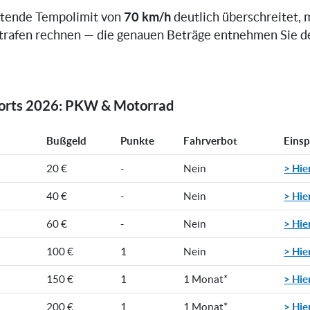
70 km/h
ltende Tempolimit von
deutlich überschreitet, 
trafen rechnen — die genauen Beträge entnehmen Sie d
rorts 2026: PKW & Motorrad
Bußgeld
Punkte
Fahrverbot
Eins
> Hie
20 €
-
Nein
> Hie
40 €
-
Nein
> Hie
60 €
-
Nein
> Hie
100 €
1
Nein
> Hie
150 €
1
1 Monat*
> Hie
200 €
1
1 Monat*