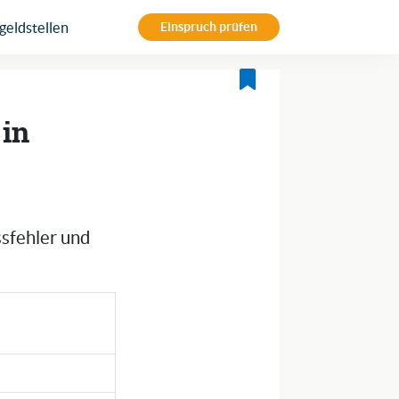
eldstellen
Einspruch prüfen
 in
ssfehler und