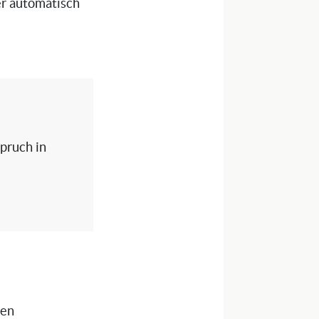
ser automatisch
spruch in
nen