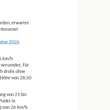
urden, erwartet
chlossener
alog 2026
16 km/h
versendet. Für
/h droht ohne
n Höhe von 28,50
ung von 21 bis
Punkt in
g von 26 km/h.