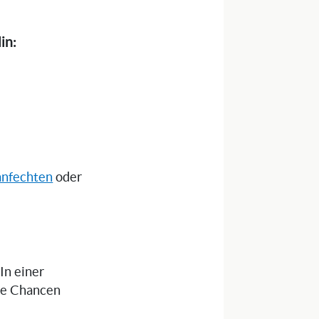
in:
anfechten
oder
 In einer
die Chancen