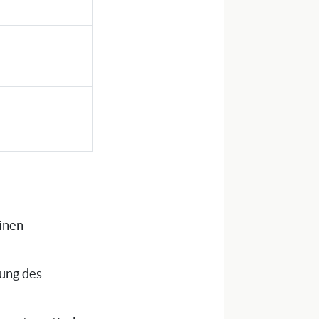
einen
tung des