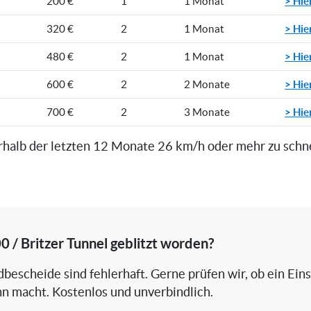
> Hie
200 €
1
1 Monat*
> Hie
320 €
2
1 Monat
> Hie
480 €
2
1 Monat
> Hie
600 €
2
2 Monate
> Hie
700 €
2
3 Monate
rhalb der letzten 12 Monate 26 km/h oder mehr zu schn
0 / Britzer Tunnel geblitzt worden?
bescheide sind fehlerhaft. Gerne prüfen wir, ob ein Ein
nn macht. Kostenlos und unverbindlich.