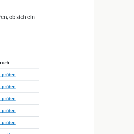
n, ob sich ein
pruch
r prüfen
r prüfen
r prüfen
r prüfen
r prüfen