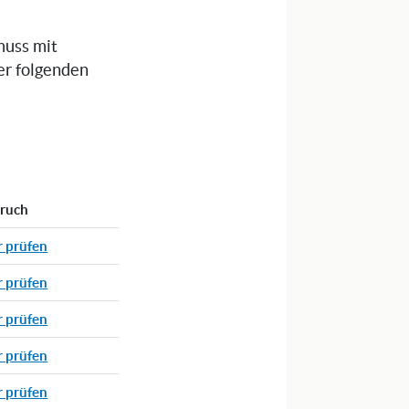
muss mit
er folgenden
pruch
r prüfen
r prüfen
r prüfen
r prüfen
r prüfen