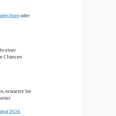
anfechten
oder
 In einer
die Chancen
n, erwartet Sie
sener
alog 2026