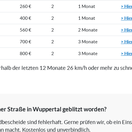
> Hie
260 €
2
1 Monat
> Hie
400 €
2
1 Monat
> Hie
560 €
2
2 Monate
> Hie
700 €
2
3 Monate
> Hie
800 €
2
3 Monate
rhalb der letzten 12 Monate 26 km/h oder mehr zu schn
iner Straße in Wuppertal geblitzt worden?
bescheide sind fehlerhaft. Gerne prüfen wir, ob ein Ein
nn macht. Kostenlos und unverbindlich.