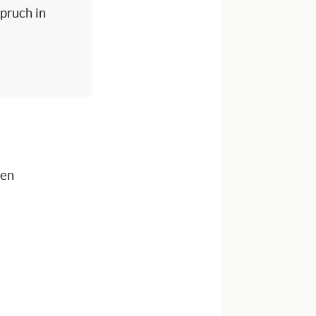
spruch in
nen