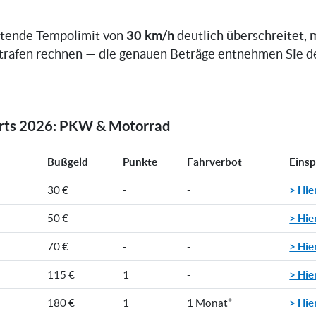
30 km/h
ltende Tempolimit von
deutlich überschreitet, 
trafen rechnen — die genauen Beträge entnehmen Sie d
orts 2026: PKW & Motorrad
Bußgeld
Punkte
Fahrverbot
Eins
> Hie
30 €
-
-
> Hie
50 €
-
-
> Hie
70 €
-
-
> Hie
115 €
1
-
> Hie
180 €
1
1 Monat*