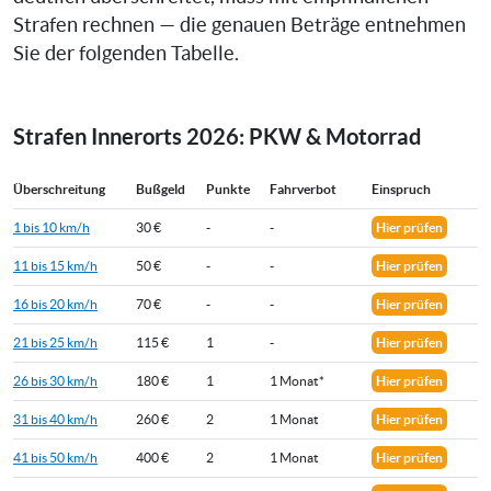
Strafen rechnen — die genauen Beträge entnehmen
Sie der folgenden Tabelle.
Strafen Innerorts 2026: PKW & Motorrad
Überschreitung
Bußgeld
Punkte
Fahrverbot
Einspruch
1 bis 10 km/h
30 €
-
-
Hier prüfen
11 bis 15 km/h
50 €
-
-
Hier prüfen
16 bis 20 km/h
70 €
-
-
Hier prüfen
21 bis 25 km/h
115 €
1
-
Hier prüfen
26 bis 30 km/h
180 €
1
1 Monat*
Hier prüfen
31 bis 40 km/h
260 €
2
1 Monat
Hier prüfen
41 bis 50 km/h
400 €
2
1 Monat
Hier prüfen