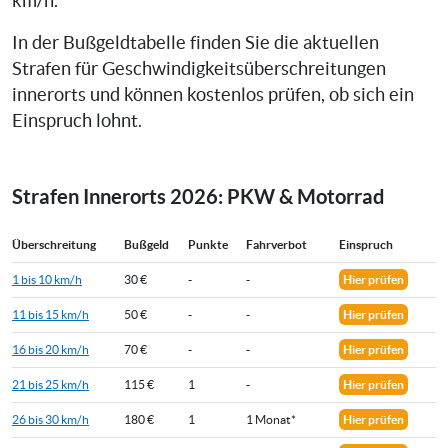
km/h.
In der Bußgeldtabelle finden Sie die aktuellen
Strafen für Geschwindigkeitsüberschreitungen
innerorts und können kostenlos prüfen, ob sich ein
Einspruch lohnt.
Strafen Innerorts 2026: PKW & Motorrad
Überschreitung
Bußgeld
Punkte
Fahrverbot
Einspruch
1 bis 10 km/h
30 €
-
-
Hier prüfen
11 bis 15 km/h
50 €
-
-
Hier prüfen
16 bis 20 km/h
70 €
-
-
Hier prüfen
21 bis 25 km/h
115 €
1
-
Hier prüfen
26 bis 30 km/h
180 €
1
1 Monat*
Hier prüfen