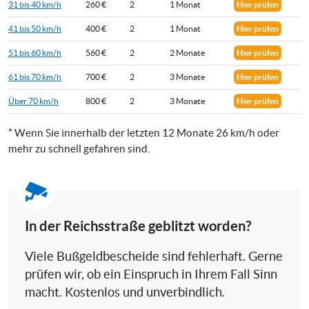
31 bis 40 km/h
260 €
2
1 Monat
Hier prüfen
41 bis 50 km/h
400 €
2
1 Monat
Hier prüfen
51 bis 60 km/h
560 €
2
2 Monate
Hier prüfen
61 bis 70 km/h
700 €
2
3 Monate
Hier prüfen
Über 70 km/h
800 €
2
3 Monate
Hier prüfen
* Wenn Sie innerhalb der letzten 12 Monate 26 km/h oder
mehr zu schnell gefahren sind.
In der Reichsstraße geblitzt worden?
Viele Bußgeldbescheide sind fehlerhaft. Gerne
prüfen wir, ob ein Einspruch in Ihrem Fall Sinn
macht. Kostenlos und unverbindlich.