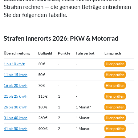
Strafen rechnen — die genauen Beträge entnehmen
Sie der folgenden Tabelle.
Strafen Innerorts 2026: PKW & Motorrad
Überschreitung
Bußgeld
Punkte
Fahrverbot
Einspruch
1 bis 10 km/h
30 €
-
-
Hier prüfen
11 bis 15 km/h
50 €
-
-
Hier prüfen
16 bis 20 km/h
70 €
-
-
Hier prüfen
21 bis 25 km/h
115 €
1
-
Hier prüfen
26 bis 30 km/h
180 €
1
1 Monat*
Hier prüfen
31 bis 40 km/h
260 €
2
1 Monat
Hier prüfen
41 bis 50 km/h
400 €
2
1 Monat
Hier prüfen