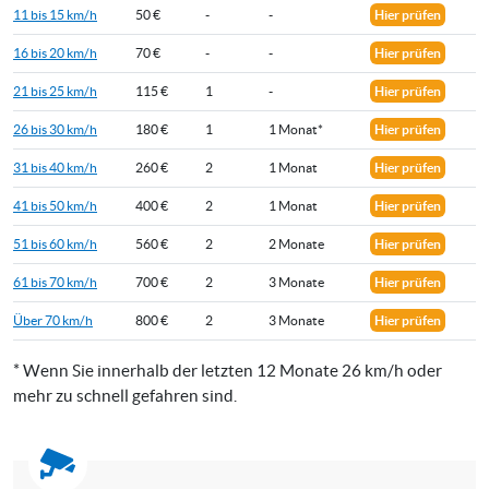
11 bis 15 km/h
50 €
-
-
Hier prüfen
16 bis 20 km/h
70 €
-
-
Hier prüfen
21 bis 25 km/h
115 €
1
-
Hier prüfen
26 bis 30 km/h
180 €
1
1 Monat*
Hier prüfen
31 bis 40 km/h
260 €
2
1 Monat
Hier prüfen
41 bis 50 km/h
400 €
2
1 Monat
Hier prüfen
51 bis 60 km/h
560 €
2
2 Monate
Hier prüfen
61 bis 70 km/h
700 €
2
3 Monate
Hier prüfen
Über 70 km/h
800 €
2
3 Monate
Hier prüfen
* Wenn Sie innerhalb der letzten 12 Monate 26 km/h oder
mehr zu schnell gefahren sind.