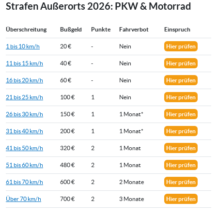
Strafen Außerorts 2026: PKW & Motorrad
Überschreitung
Bußgeld
Punkte
Fahrverbot
Einspruch
1 bis 10 km/h
20 €
-
Nein
Hier prüfen
11 bis 15 km/h
40 €
-
Nein
Hier prüfen
16 bis 20 km/h
60 €
-
Nein
Hier prüfen
21 bis 25 km/h
100 €
1
Nein
Hier prüfen
26 bis 30 km/h
150 €
1
1 Monat*
Hier prüfen
31 bis 40 km/h
200 €
1
1 Monat*
Hier prüfen
41 bis 50 km/h
320 €
2
1 Monat
Hier prüfen
51 bis 60 km/h
480 €
2
1 Monat
Hier prüfen
61 bis 70 km/h
600 €
2
2 Monate
Hier prüfen
Über 70 km/h
700 €
2
3 Monate
Hier prüfen