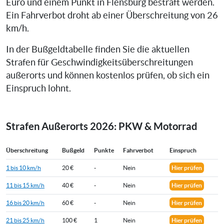
Euro und einem Punkt in Flensburg bestraft werden.
Ein Fahrverbot droht ab einer Überschreitung von 26
km/h.
In der Bußgeldtabelle finden Sie die aktuellen
Strafen für Geschwindigkeitsüberschreitungen
außerorts und können kostenlos prüfen, ob sich ein
Einspruch lohnt.
Strafen Außerorts 2026: PKW & Motorrad
Überschreitung
Bußgeld
Punkte
Fahrverbot
Einspruch
1 bis 10 km/h
20 €
-
Nein
Hier prüfen
11 bis 15 km/h
40 €
-
Nein
Hier prüfen
16 bis 20 km/h
60 €
-
Nein
Hier prüfen
21 bis 25 km/h
100 €
1
Nein
Hier prüfen