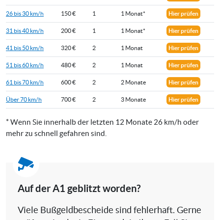
26 bis 30 km/h
150 €
1
1 Monat*
Hier prüfen
31 bis 40 km/h
200 €
1
1 Monat*
Hier prüfen
41 bis 50 km/h
320 €
2
1 Monat
Hier prüfen
51 bis 60 km/h
480 €
2
1 Monat
Hier prüfen
61 bis 70 km/h
600 €
2
2 Monate
Hier prüfen
Über 70 km/h
700 €
2
3 Monate
Hier prüfen
* Wenn Sie innerhalb der letzten 12 Monate 26 km/h oder
mehr zu schnell gefahren sind.
Auf der A1 geblitzt worden?
Viele Bußgeldbescheide sind fehlerhaft. Gerne