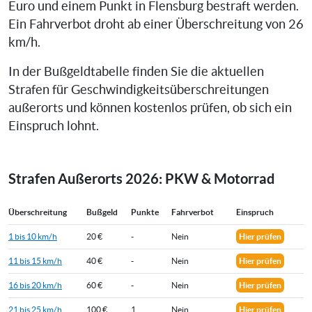
Euro und einem Punkt in Flensburg bestraft werden.
Ein Fahrverbot droht ab einer Überschreitung von 26
km/h.
In der Bußgeldtabelle finden Sie die aktuellen
Strafen für Geschwindigkeitsüberschreitungen
außerorts und können kostenlos prüfen, ob sich ein
Einspruch lohnt.
Strafen Außerorts 2026: PKW & Motorrad
Überschreitung
Bußgeld
Punkte
Fahrverbot
Einspruch
1 bis 10 km/h
20 €
-
Nein
Hier prüfen
11 bis 15 km/h
40 €
-
Nein
Hier prüfen
16 bis 20 km/h
60 €
-
Nein
Hier prüfen
21 bis 25 km/h
100 €
1
Nein
Hier prüfen