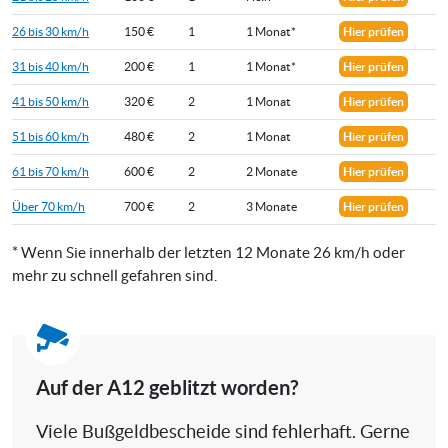
26 bis 30 km/h
150 €
1
1 Monat*
Hier prüfen
31 bis 40 km/h
200 €
1
1 Monat*
Hier prüfen
41 bis 50 km/h
320 €
2
1 Monat
Hier prüfen
51 bis 60 km/h
480 €
2
1 Monat
Hier prüfen
61 bis 70 km/h
600 €
2
2 Monate
Hier prüfen
Über 70 km/h
700 €
2
3 Monate
Hier prüfen
* Wenn Sie innerhalb der letzten 12 Monate 26 km/h oder
mehr zu schnell gefahren sind.
Auf der A12 geblitzt worden?
Viele Bußgeldbescheide sind fehlerhaft. Gerne