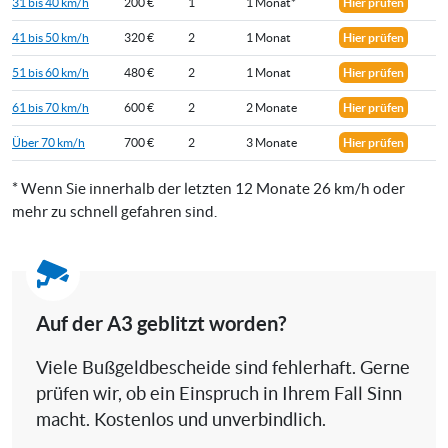
31 bis 40 km/h
200 €
1
1 Monat*
Hier prüfen
41 bis 50 km/h
320 €
2
1 Monat
Hier prüfen
51 bis 60 km/h
480 €
2
1 Monat
Hier prüfen
61 bis 70 km/h
600 €
2
2 Monate
Hier prüfen
Über 70 km/h
700 €
2
3 Monate
Hier prüfen
* Wenn Sie innerhalb der letzten 12 Monate 26 km/h oder
mehr zu schnell gefahren sind.
Auf der A3 geblitzt worden?
Viele Bußgeldbescheide sind fehlerhaft. Gerne
prüfen wir, ob ein Einspruch in Ihrem Fall Sinn
macht. Kostenlos und unverbindlich.