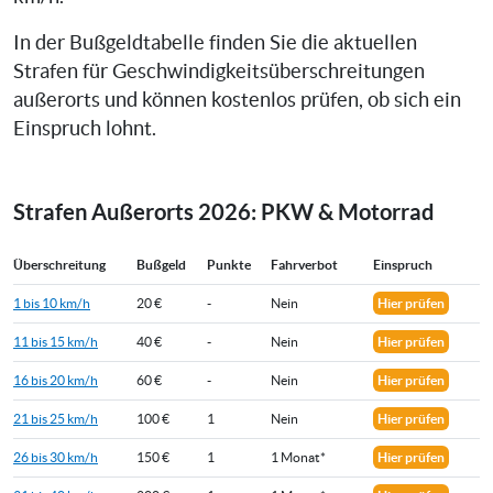
In der Bußgeldtabelle finden Sie die aktuellen
Strafen für Geschwindigkeitsüberschreitungen
außerorts und können kostenlos prüfen, ob sich ein
Einspruch lohnt.
Strafen Außerorts 2026: PKW & Motorrad
Überschreitung
Bußgeld
Punkte
Fahrverbot
Einspruch
1 bis 10 km/h
20 €
-
Nein
Hier prüfen
11 bis 15 km/h
40 €
-
Nein
Hier prüfen
16 bis 20 km/h
60 €
-
Nein
Hier prüfen
21 bis 25 km/h
100 €
1
Nein
Hier prüfen
26 bis 30 km/h
150 €
1
1 Monat*
Hier prüfen