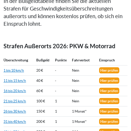
In der Bußgeldtabelle finden Sie die aktuellen
Strafen für Geschwindigkeitsüberschreitungen
außerorts und können kostenlos prüfen, ob sich ein
Einspruch lohnt.
Strafen Außerorts 2026: PKW & Motorrad
Überschreitung
Bußgeld
Punkte
Fahrverbot
Einspruch
1 bis 10 km/h
20 €
-
Nein
Hier prüfen
11 bis 15 km/h
40 €
-
Nein
Hier prüfen
16 bis 20 km/h
60 €
-
Nein
Hier prüfen
21 bis 25 km/h
100 €
1
Nein
Hier prüfen
26 bis 30 km/h
150 €
1
1 Monat*
Hier prüfen
31 bis 40 km/h
200 €
1
1 Monat*
Hier prüfen