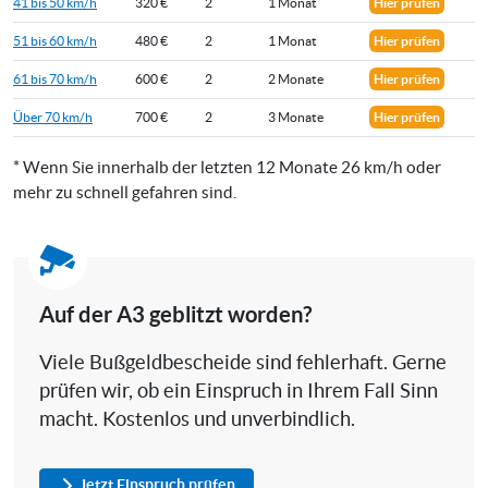
41 bis 50 km/h
320 €
2
1 Monat
Hier prüfen
51 bis 60 km/h
480 €
2
1 Monat
Hier prüfen
61 bis 70 km/h
600 €
2
2 Monate
Hier prüfen
Über 70 km/h
700 €
2
3 Monate
Hier prüfen
* Wenn Sie innerhalb der letzten 12 Monate 26 km/h oder
mehr zu schnell gefahren sind.
Auf der A3 geblitzt worden?
Viele Bußgeldbescheide sind fehlerhaft. Gerne
prüfen wir, ob ein Einspruch in Ihrem Fall Sinn
macht. Kostenlos und unverbindlich.
Jetzt Einspruch prüfen