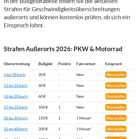
In der Bußgeldtabelle finden Sie die aktuellen
Strafen für Geschwindigkeitsüberschreitungen
außerorts und können kostenlos prüfen, ob sich ein
Einspruch lohnt.
Strafen Außerorts 2026: PKW & Motorrad
Überschreitung
Bußgeld
Punkte
Fahrverbot
Einspruch
1 bis 10 km/h
20 €
-
Nein
Hier prüfen
11 bis 15 km/h
40 €
-
Nein
Hier prüfen
16 bis 20 km/h
60 €
-
Nein
Hier prüfen
21 bis 25 km/h
100 €
1
Nein
Hier prüfen
26 bis 30 km/h
150 €
1
1 Monat*
Hier prüfen
31 bis 40 km/h
200 €
1
1 Monat*
Hier prüfen