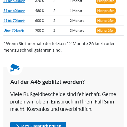
41 bis 50 km/h
320 €
2
1 Monat
Hier prüfen
51 bis 60 km/h
480 €
2
1 Monat
Hier prüfen
61 bis 70 km/h
600 €
2
2 Monate
Hier prüfen
Über 70 km/h
700 €
2
3 Monate
Hier prüfen
* Wenn Sie innerhalb der letzten 12 Monate 26 km/h oder
mehr zu schnell gefahren sind.
Auf der A45 geblitzt worden?
Viele Bußgeldbescheide sind fehlerhaft. Gerne
prüfen wir, ob ein Einspruch in Ihrem Fall Sinn
macht. Kostenlos und unverbindlich.
Jetzt Einspruch prüfen