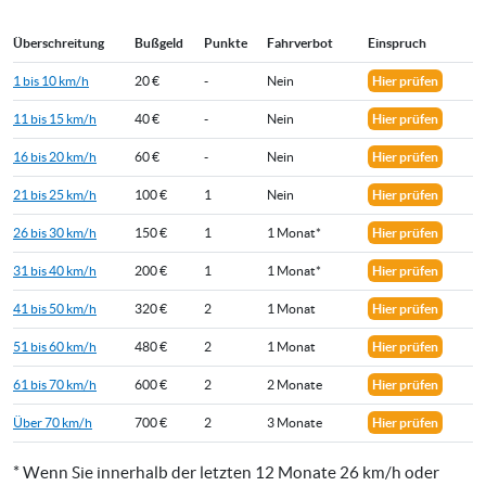
Überschreitung
Bußgeld
Punkte
Fahrverbot
Einspruch
1 bis 10 km/h
20 €
-
Nein
Hier prüfen
11 bis 15 km/h
40 €
-
Nein
Hier prüfen
16 bis 20 km/h
60 €
-
Nein
Hier prüfen
21 bis 25 km/h
100 €
1
Nein
Hier prüfen
26 bis 30 km/h
150 €
1
1 Monat*
Hier prüfen
31 bis 40 km/h
200 €
1
1 Monat*
Hier prüfen
41 bis 50 km/h
320 €
2
1 Monat
Hier prüfen
51 bis 60 km/h
480 €
2
1 Monat
Hier prüfen
61 bis 70 km/h
600 €
2
2 Monate
Hier prüfen
Über 70 km/h
700 €
2
3 Monate
Hier prüfen
* Wenn Sie innerhalb der letzten 12 Monate 26 km/h oder