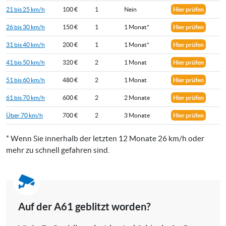
21 bis 25 km/h
100 €
1
Nein
Hier prüfen
26 bis 30 km/h
150 €
1
1 Monat*
Hier prüfen
31 bis 40 km/h
200 €
1
1 Monat*
Hier prüfen
41 bis 50 km/h
320 €
2
1 Monat
Hier prüfen
51 bis 60 km/h
480 €
2
1 Monat
Hier prüfen
61 bis 70 km/h
600 €
2
2 Monate
Hier prüfen
Über 70 km/h
700 €
2
3 Monate
Hier prüfen
* Wenn Sie innerhalb der letzten 12 Monate 26 km/h oder
mehr zu schnell gefahren sind.
Auf der A61 geblitzt worden?