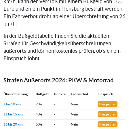
km/h, kann der Verstoß mit einem Bußgeld von 100
Euro und einem Punkt in Flensburg bestraft werden.
Ein Fahrverbot droht ab einer Überschreitung von 26
km/h.
In der Bußgeldtabelle finden Sie die aktuellen
Strafen für Geschwindigkeitsüberschreitungen
außerorts und können kostenlos prüfen, ob sich ein
Einspruch lohnt.
Strafen Außerorts 2026: PKW & Motorrad
Überschreitung
Bußgeld
Punkte
Fahrverbot
Einspruch
1 bis 10 km/h
20 €
-
Nein
Hier prüfen
11 bis 15 km/h
40 €
-
Nein
Hier prüfen
16 bis 20 km/h
60 €
-
Nein
Hier prüfen