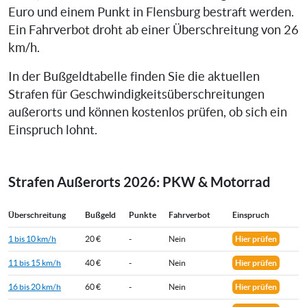
Euro und einem Punkt in Flensburg bestraft werden.
Ein Fahrverbot droht ab einer Überschreitung von 26
km/h.
In der Bußgeldtabelle finden Sie die aktuellen
Strafen für Geschwindigkeitsüberschreitungen
außerorts und können kostenlos prüfen, ob sich ein
Einspruch lohnt.
Strafen Außerorts 2026: PKW & Motorrad
Überschreitung
Bußgeld
Punkte
Fahrverbot
Einspruch
1 bis 10 km/h
20 €
-
Nein
Hier prüfen
11 bis 15 km/h
40 €
-
Nein
Hier prüfen
16 bis 20 km/h
60 €
-
Nein
Hier prüfen