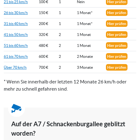
21 bis 25 km/h
100 €
1
Nein
Hier prüfen
26 bis 30 km/h
150 €
1
1 Monat*
Hier prüfen
31 bis 40 km/h
200 €
1
1 Monat*
Hier prüfen
41 bis 50 km/h
320 €
2
1 Monat
Hier prüfen
51 bis 60 km/h
480 €
2
1 Monat
Hier prüfen
61 bis 70 km/h
600 €
2
2 Monate
Hier prüfen
Über 70 km/h
700 €
2
3 Monate
Hier prüfen
* Wenn Sie innerhalb der letzten 12 Monate 26 km/h oder
mehr zu schnell gefahren sind.
Auf der A7 / Schnackenburgallee geblitzt
worden?