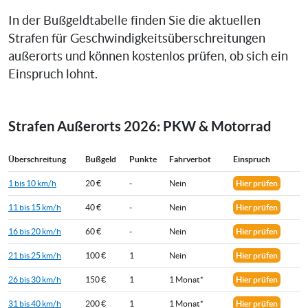
In der Bußgeldtabelle finden Sie die aktuellen
Strafen für Geschwindigkeitsüberschreitungen
außerorts und können kostenlos prüfen, ob sich ein
Einspruch lohnt.
Strafen Außerorts 2026: PKW & Motorrad
Überschreitung
Bußgeld
Punkte
Fahrverbot
Einspruch
1 bis 10 km/h
20 €
-
Nein
Hier prüfen
11 bis 15 km/h
40 €
-
Nein
Hier prüfen
16 bis 20 km/h
60 €
-
Nein
Hier prüfen
21 bis 25 km/h
100 €
1
Nein
Hier prüfen
26 bis 30 km/h
150 €
1
1 Monat*
Hier prüfen
31 bis 40 km/h
200 €
1
1 Monat*
Hier prüfen