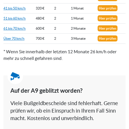
41 bis 50 km/h
320 €
2
1 Monat
Hier prüfen
51 bis 60 km/h
480 €
2
1 Monat
Hier prüfen
61 bis 70 km/h
600 €
2
2 Monate
Hier prüfen
Über 70 km/h
700 €
2
3 Monate
Hier prüfen
* Wenn Sie innerhalb der letzten 12 Monate 26 km/h oder
mehr zu schnell gefahren sind.
Auf der A9 geblitzt worden?
Viele Bußgeldbescheide sind fehlerhaft. Gerne
prüfen wir, ob ein Einspruch in Ihrem Fall Sinn
macht. Kostenlos und unverbindlich.