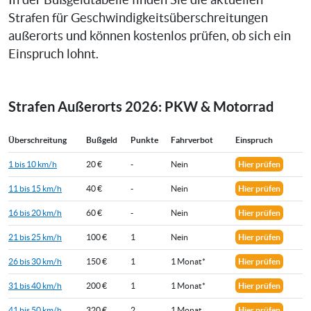
In der Bußgeldtabelle finden Sie die aktuellen
Strafen für Geschwindigkeitsüberschreitungen
außerorts und können kostenlos prüfen, ob sich ein
Einspruch lohnt.
Strafen Außerorts 2026: PKW & Motorrad
Überschreitung
Bußgeld
Punkte
Fahrverbot
Einspruch
1 bis 10 km/h
20 €
-
Nein
Hier prüfen
11 bis 15 km/h
40 €
-
Nein
Hier prüfen
16 bis 20 km/h
60 €
-
Nein
Hier prüfen
21 bis 25 km/h
100 €
1
Nein
Hier prüfen
26 bis 30 km/h
150 €
1
1 Monat*
Hier prüfen
31 bis 40 km/h
200 €
1
1 Monat*
Hier prüfen
41 bis 50 km/h
320 €
2
1 Monat
Hier prüfen