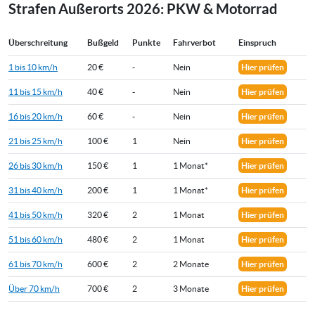
Strafen Außerorts 2026: PKW & Motorrad
Überschreitung
Bußgeld
Punkte
Fahrverbot
Einspruch
1 bis 10 km/h
20 €
-
Nein
Hier prüfen
11 bis 15 km/h
40 €
-
Nein
Hier prüfen
16 bis 20 km/h
60 €
-
Nein
Hier prüfen
21 bis 25 km/h
100 €
1
Nein
Hier prüfen
26 bis 30 km/h
150 €
1
1 Monat*
Hier prüfen
31 bis 40 km/h
200 €
1
1 Monat*
Hier prüfen
41 bis 50 km/h
320 €
2
1 Monat
Hier prüfen
51 bis 60 km/h
480 €
2
1 Monat
Hier prüfen
61 bis 70 km/h
600 €
2
2 Monate
Hier prüfen
Über 70 km/h
700 €
2
3 Monate
Hier prüfen