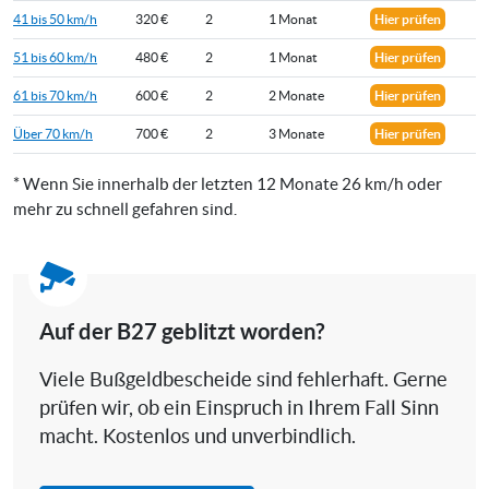
41 bis 50 km/h
320 €
2
1 Monat
Hier prüfen
51 bis 60 km/h
480 €
2
1 Monat
Hier prüfen
61 bis 70 km/h
600 €
2
2 Monate
Hier prüfen
Über 70 km/h
700 €
2
3 Monate
Hier prüfen
* Wenn Sie innerhalb der letzten 12 Monate 26 km/h oder
mehr zu schnell gefahren sind.
Auf der B27 geblitzt worden?
Viele Bußgeldbescheide sind fehlerhaft. Gerne
prüfen wir, ob ein Einspruch in Ihrem Fall Sinn
macht. Kostenlos und unverbindlich.