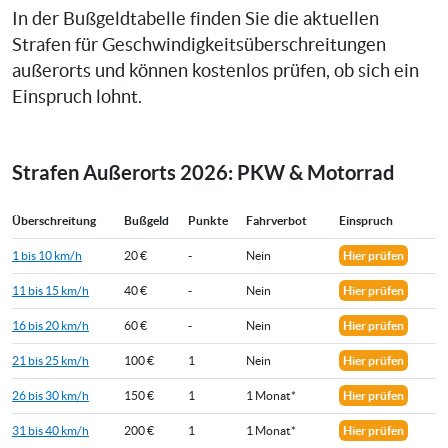
In der Bußgeldtabelle finden Sie die aktuellen
Strafen für Geschwindigkeitsüberschreitungen
außerorts und können kostenlos prüfen, ob sich ein
Einspruch lohnt.
Strafen Außerorts 2026: PKW & Motorrad
Überschreitung
Bußgeld
Punkte
Fahrverbot
Einspruch
1 bis 10 km/h
20 €
-
Nein
Hier prüfen
11 bis 15 km/h
40 €
-
Nein
Hier prüfen
16 bis 20 km/h
60 €
-
Nein
Hier prüfen
21 bis 25 km/h
100 €
1
Nein
Hier prüfen
26 bis 30 km/h
150 €
1
1 Monat*
Hier prüfen
31 bis 40 km/h
200 €
1
1 Monat*
Hier prüfen