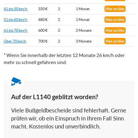
41 bis 50 km/h
320 €
2
1 Monat
Hier prüfen
51 bis 60 km/h
480 €
2
1 Monat
Hier prüfen
61 bis 70 km/h
600 €
2
2 Monate
Hier prüfen
Über 70 km/h
700 €
2
3 Monate
Hier prüfen
* Wenn Sie innerhalb der letzten 12 Monate 26 km/h oder
mehr zu schnell gefahren sind.
Auf der L1140 geblitzt worden?
Viele Bußgeldbescheide sind fehlerhaft. Gerne
prüfen wir, ob ein Einspruch in Ihrem Fall Sinn
macht. Kostenlos und unverbindlich.