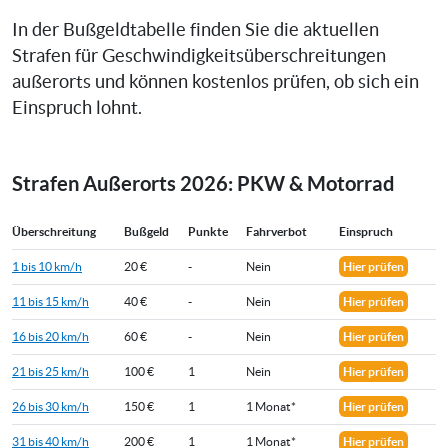
In der Bußgeldtabelle finden Sie die aktuellen
Strafen für Geschwindigkeitsüberschreitungen
außerorts und können kostenlos prüfen, ob sich ein
Einspruch lohnt.
Strafen Außerorts 2026: PKW & Motorrad
Überschreitung
Bußgeld
Punkte
Fahrverbot
Einspruch
1 bis 10 km/h
20 €
-
Nein
Hier prüfen
11 bis 15 km/h
40 €
-
Nein
Hier prüfen
16 bis 20 km/h
60 €
-
Nein
Hier prüfen
21 bis 25 km/h
100 €
1
Nein
Hier prüfen
26 bis 30 km/h
150 €
1
1 Monat*
Hier prüfen
31 bis 40 km/h
200 €
1
1 Monat*
Hier prüfen