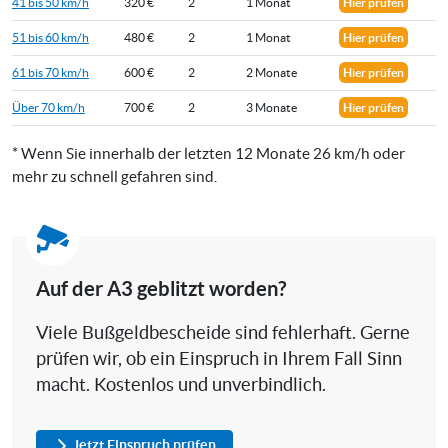
41 bis 50 km/h
320 €
2
1 Monat
Hier prüfen
51 bis 60 km/h
480 €
2
1 Monat
Hier prüfen
61 bis 70 km/h
600 €
2
2 Monate
Hier prüfen
Über 70 km/h
700 €
2
3 Monate
Hier prüfen
* Wenn Sie innerhalb der letzten 12 Monate 26 km/h oder
mehr zu schnell gefahren sind.
Auf der A3 geblitzt worden?
Viele Bußgeldbescheide sind fehlerhaft. Gerne
prüfen wir, ob ein Einspruch in Ihrem Fall Sinn
macht. Kostenlos und unverbindlich.
Jetzt Einspruch prüfen