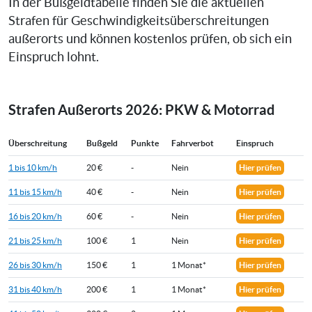
In der Bußgeldtabelle finden Sie die aktuellen
Strafen für Geschwindigkeitsüberschreitungen
außerorts und können kostenlos prüfen, ob sich ein
Einspruch lohnt.
Strafen Außerorts 2026: PKW & Motorrad
Überschreitung
Bußgeld
Punkte
Fahrverbot
Einspruch
1 bis 10 km/h
20 €
-
Nein
Hier prüfen
11 bis 15 km/h
40 €
-
Nein
Hier prüfen
16 bis 20 km/h
60 €
-
Nein
Hier prüfen
21 bis 25 km/h
100 €
1
Nein
Hier prüfen
26 bis 30 km/h
150 €
1
1 Monat*
Hier prüfen
31 bis 40 km/h
200 €
1
1 Monat*
Hier prüfen