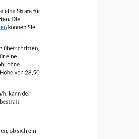
e eine Strafe für
ten. Die
gen
können Sie
 überschritten,
ür eine
oht ohne
n Höhe von 28,50
/h, kann der
bestraft
n, ob sich ein