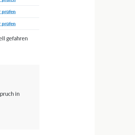
r prüfen
r prüfen
ell gefahren
spruch in