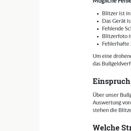
Mögliche Fehle
Blitzer ist 
Das Gerät is
Fehlende Sc
Blitzerfoto 
Fehlerhafte
Um eine drohend
das Bußgeldverf
Einspruch
Über unser Bußg
Auswertung von 
stehen die Blit
Welche St