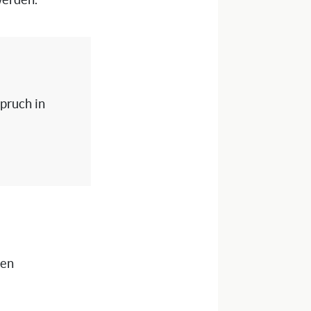
werden.
spruch in
nen