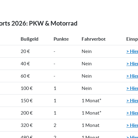
rorts 2026: PKW & Motorrad
Bußgeld
Punkte
Fahrverbot
Eins
> Hie
20 €
-
Nein
> Hie
40 €
-
Nein
> Hie
60 €
-
Nein
> Hie
100 €
1
Nein
> Hie
150 €
1
1 Monat*
> Hie
200 €
1
1 Monat*
> Hie
320 €
2
1 Monat
> Hie
480 €
2
1 Monat