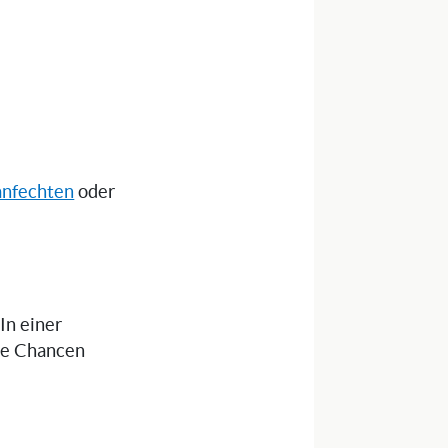
anfechten
oder
 In einer
die Chancen