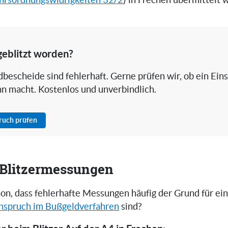
hrsordnungswidrigkeiten 32/2
) in Frechen übermittelt 
geblitzt worden?
bescheide sind fehlerhaft. Gerne prüfen wir, ob ein Ein
nn macht. Kostenlos und unverbindlich.
pruch prüfen
i Blitzermessungen
on, dass fehlerhafte Messungen häufig der Grund für ei
nspruch im Bußgeldverfahren
sind?