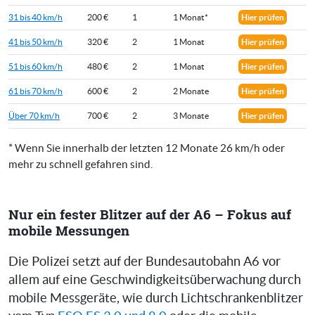
31 bis 40 km/h
200 €
1
1 Monat*
Hier prüfen
41 bis 50 km/h
320 €
2
1 Monat
Hier prüfen
51 bis 60 km/h
480 €
2
1 Monat
Hier prüfen
61 bis 70 km/h
600 €
2
2 Monate
Hier prüfen
Über 70 km/h
700 €
2
3 Monate
Hier prüfen
* Wenn Sie innerhalb der letzten 12 Monate 26 km/h oder
mehr zu schnell gefahren sind.
Nur ein fester Blitzer auf der A6 – Fokus auf
mobile Messungen
Die Polizei setzt auf der Bundesautobahn A6 vor
allem auf eine Geschwindigkeitsüberwachung durch
mobile Messgeräte, wie durch Lichtschrankenblitzer