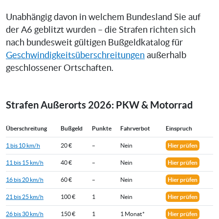
Unabhängig davon in welchem Bundesland Sie auf
der A6 geblitzt wurden – die Strafen richten sich
nach bundesweit gültigen Bußgeldkatalog für
Geschwindigkeitsüberschreitungen
außerhalb
geschlossener Ortschaften.
Strafen Außerorts 2026: PKW & Motorrad
Überschreitung
Bußgeld
Punkte
Fahrverbot
Einspruch
1 bis 10 km/h
20 €
–
Nein
Hier prüfen
11 bis 15 km/h
40 €
–
Nein
Hier prüfen
16 bis 20 km/h
60 €
–
Nein
Hier prüfen
21 bis 25 km/h
100 €
1
Nein
Hier prüfen
26 bis 30 km/h
150 €
1
1 Monat*
Hier prüfen