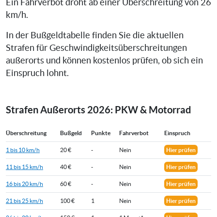
Ein Fahrverbot droht ab einer Überschreitung von 26
km/h.
In der Bußgeldtabelle finden Sie die aktuellen
Strafen für Geschwindigkeitsüberschreitungen
außerorts und können kostenlos prüfen, ob sich ein
Einspruch lohnt.
Strafen Außerorts 2026: PKW & Motorrad
Überschreitung
Bußgeld
Punkte
Fahrverbot
Einspruch
1 bis 10 km/h
20 €
-
Nein
Hier prüfen
11 bis 15 km/h
40 €
-
Nein
Hier prüfen
16 bis 20 km/h
60 €
-
Nein
Hier prüfen
21 bis 25 km/h
100 €
1
Nein
Hier prüfen