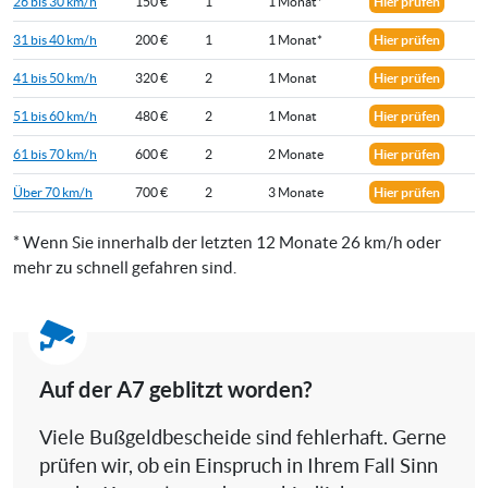
26 bis 30 km/h
150 €
1
1 Monat*
Hier prüfen
31 bis 40 km/h
200 €
1
1 Monat*
Hier prüfen
41 bis 50 km/h
320 €
2
1 Monat
Hier prüfen
51 bis 60 km/h
480 €
2
1 Monat
Hier prüfen
61 bis 70 km/h
600 €
2
2 Monate
Hier prüfen
Über 70 km/h
700 €
2
3 Monate
Hier prüfen
* Wenn Sie innerhalb der letzten 12 Monate 26 km/h oder
mehr zu schnell gefahren sind.
Auf der A7 geblitzt worden?
Viele Bußgeldbescheide sind fehlerhaft. Gerne
prüfen wir, ob ein Einspruch in Ihrem Fall Sinn