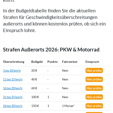
km/h.
In der Bußgeldtabelle finden Sie die aktuellen
Strafen für Geschwindigkeitsüberschreitungen
außerorts und können kostenlos prüfen, ob sich ein
Einspruch lohnt.
Strafen Außerorts 2026: PKW & Motorrad
Überschreitung
Bußgeld
Punkte
Fahrverbot
Einspruch
1 bis 10 km/h
20 €
-
Nein
Hier prüfen
11 bis 15 km/h
40 €
-
Nein
Hier prüfen
16 bis 20 km/h
60 €
-
Nein
Hier prüfen
21 bis 25 km/h
100 €
1
Nein
Hier prüfen
26 bis 30 km/h
150 €
1
1 Monat*
Hier prüfen