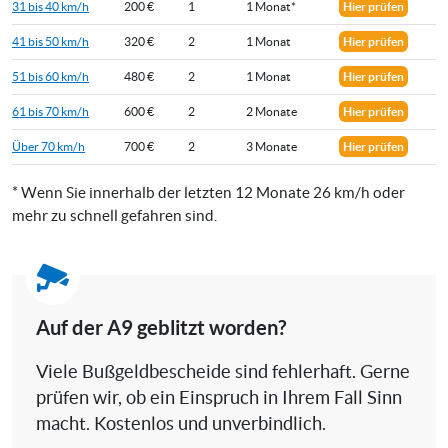
31 bis 40 km/h
200 €
1
1 Monat*
Hier prüfen
41 bis 50 km/h
320 €
2
1 Monat
Hier prüfen
51 bis 60 km/h
480 €
2
1 Monat
Hier prüfen
61 bis 70 km/h
600 €
2
2 Monate
Hier prüfen
Über 70 km/h
700 €
2
3 Monate
Hier prüfen
* Wenn Sie innerhalb der letzten 12 Monate 26 km/h oder
mehr zu schnell gefahren sind.
Auf der A9 geblitzt worden?
Viele Bußgeldbescheide sind fehlerhaft. Gerne
prüfen wir, ob ein Einspruch in Ihrem Fall Sinn
macht. Kostenlos und unverbindlich.