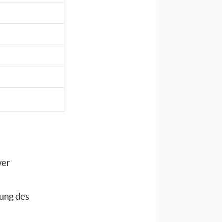
wer
tung des