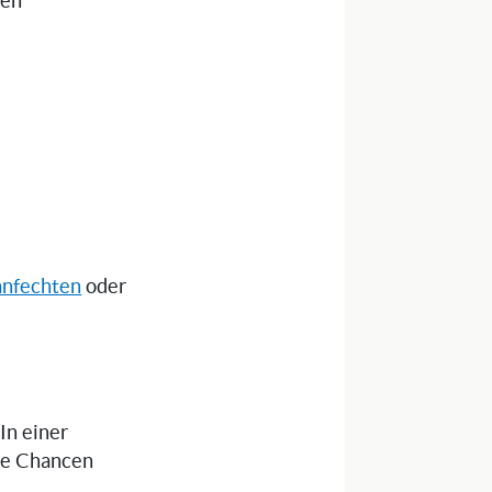
nen
anfechten
oder
 In einer
die Chancen