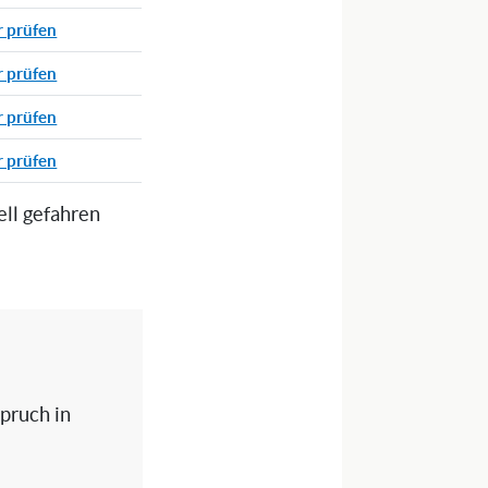
r prüfen
r prüfen
r prüfen
r prüfen
ell gefahren
spruch in