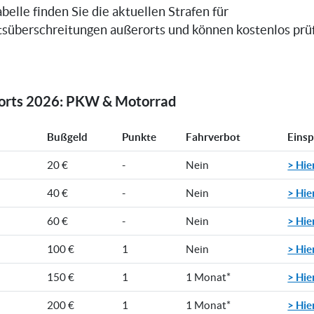
belle finden Sie die aktuellen Strafen für
süberschreitungen außerorts und können kostenlos prüfe
rorts 2026: PKW & Motorrad
Bußgeld
Punkte
Fahrverbot
Eins
> Hie
20 €
-
Nein
> Hie
40 €
-
Nein
> Hie
60 €
-
Nein
> Hie
100 €
1
Nein
> Hie
150 €
1
1 Monat*
> Hie
200 €
1
1 Monat*