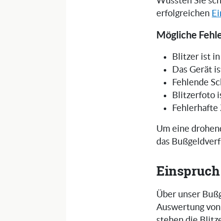
Wussten Sie sch
erfolgreichen
Ei
Mögliche Fehle
Blitzer ist 
Das Gerät is
Fehlende Sc
Blitzerfoto 
Fehlerhafte
Um eine drohend
das Bußgeldverf
Einspruch
Über unser Bußg
Auswertung von 
stehen die Blit