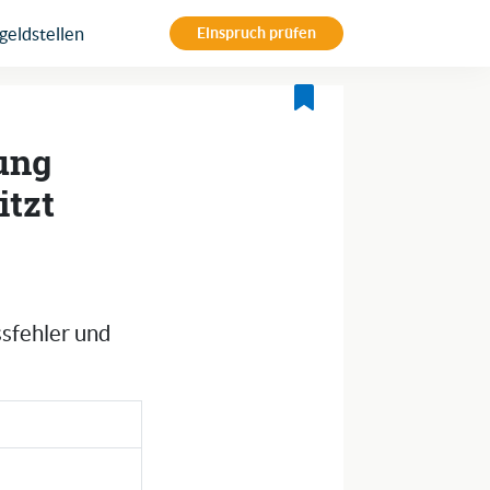
eldstellen
Einspruch prüfen
tung
itzt
ssfehler und