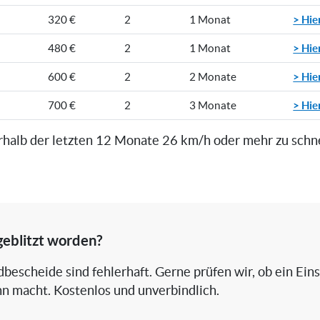
> Hie
320 €
2
1 Monat
> Hie
480 €
2
1 Monat
> Hie
600 €
2
2 Monate
> Hie
700 €
2
3 Monate
rhalb der letzten 12 Monate 26 km/h oder mehr zu schn
geblitzt worden?
bescheide sind fehlerhaft. Gerne prüfen wir, ob ein Ein
nn macht. Kostenlos und unverbindlich.