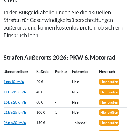
km/h.
In der Bußgeldtabelle finden Sie die aktuellen
Strafen für Geschwindigkeitsüberschreitungen
außerorts und können kostenlos prüfen, ob sich ein
Einspruch lohnt.
Strafen Außerorts 2026: PKW & Motorrad
Überschreitung
Bußgeld
Punkte
Fahrverbot
Einspruch
1 bis 10 km/h
20 €
-
Nein
Hier prüfen
11 bis 15 km/h
40 €
-
Nein
Hier prüfen
16 bis 20 km/h
60 €
-
Nein
Hier prüfen
21 bis 25 km/h
100 €
1
Nein
Hier prüfen
26 bis 30 km/h
150 €
1
1 Monat*
Hier prüfen