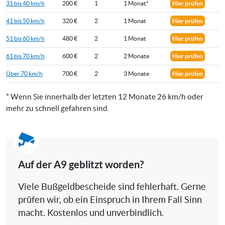
31 bis 40 km/h
200 €
1
1 Monat*
Hier prüfen
41 bis 50 km/h
320 €
2
1 Monat
Hier prüfen
51 bis 60 km/h
480 €
2
1 Monat
Hier prüfen
61 bis 70 km/h
600 €
2
2 Monate
Hier prüfen
Über 70 km/h
700 €
2
3 Monate
Hier prüfen
* Wenn Sie innerhalb der letzten 12 Monate 26 km/h oder
mehr zu schnell gefahren sind.
Auf der A9 geblitzt worden?
Viele Bußgeldbescheide sind fehlerhaft. Gerne
prüfen wir, ob ein Einspruch in Ihrem Fall Sinn
macht. Kostenlos und unverbindlich.