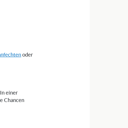
anfechten
oder
 In einer
die Chancen