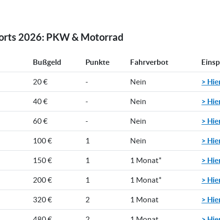
rorts 2026: PKW & Motorrad
Bußgeld
Punkte
Fahrverbot
Eins
> Hie
20 €
-
Nein
> Hie
40 €
-
Nein
> Hie
60 €
-
Nein
> Hie
100 €
1
Nein
> Hie
150 €
1
1 Monat*
> Hie
200 €
1
1 Monat*
> Hie
320 €
2
1 Monat
> Hie
480 €
2
1 Monat