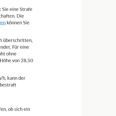
 Sie eine Strafe
chaften. Die
gen
können Sie
 überschritten,
ndet. Für eine
oht ohne
n Höhe von 28,50
/h, kann der
bestraft
n, ob sich ein