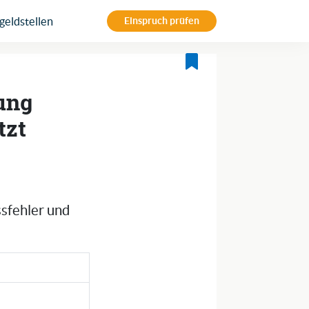
eldstellen
Einspruch prüfen
tung
tzt
ssfehler und