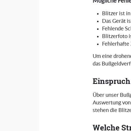
Mögliche Fehle
Blitzer ist 
Das Gerät is
Fehlende Sc
Blitzerfoto 
Fehlerhafte
Um eine drohend
das Bußgeldverf
Einspruch
Über unser Bußg
Auswertung von 
stehen die Blit
Welche St