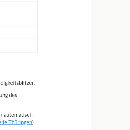
igkeitsblitzer.
tung des
ser automatisch
elle Thüringen
)