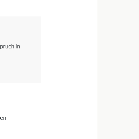
spruch in
nen