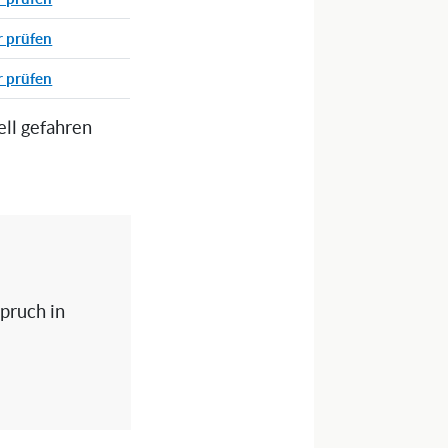
r prüfen
r prüfen
ell gefahren
spruch in