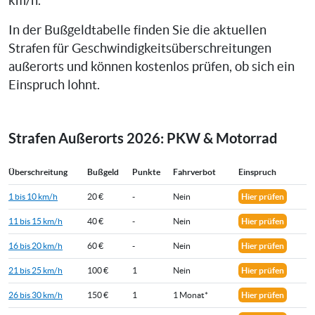
km/h.
In der Bußgeldtabelle finden Sie die aktuellen
Strafen für Geschwindigkeitsüberschreitungen
außerorts und können kostenlos prüfen, ob sich ein
Einspruch lohnt.
Strafen Außerorts 2026: PKW & Motorrad
Überschreitung
Bußgeld
Punkte
Fahrverbot
Einspruch
1 bis 10 km/h
20 €
-
Nein
Hier prüfen
11 bis 15 km/h
40 €
-
Nein
Hier prüfen
16 bis 20 km/h
60 €
-
Nein
Hier prüfen
21 bis 25 km/h
100 €
1
Nein
Hier prüfen
26 bis 30 km/h
150 €
1
1 Monat*
Hier prüfen