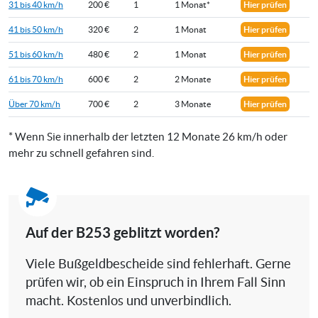
31 bis 40 km/h
200 €
1
1 Monat*
Hier prüfen
41 bis 50 km/h
320 €
2
1 Monat
Hier prüfen
51 bis 60 km/h
480 €
2
1 Monat
Hier prüfen
61 bis 70 km/h
600 €
2
2 Monate
Hier prüfen
Über 70 km/h
700 €
2
3 Monate
Hier prüfen
* Wenn Sie innerhalb der letzten 12 Monate 26 km/h oder
mehr zu schnell gefahren sind.
Auf der B253 geblitzt worden?
Viele Bußgeldbescheide sind fehlerhaft. Gerne
prüfen wir, ob ein Einspruch in Ihrem Fall Sinn
macht. Kostenlos und unverbindlich.