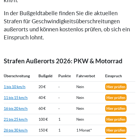
km/h.
In der Bußgeldtabelle finden Sie die aktuellen
Strafen für Geschwindigkeitsüberschreitungen
außerorts und können kostenlos prüfen, ob sich ein
Einspruch lohnt.
Strafen Außerorts 2026: PKW & Motorrad
Überschreitung
Bußgeld
Punkte
Fahrverbot
Einspruch
1 bis 10 km/h
20 €
-
Nein
Hier prüfen
11 bis 15 km/h
40 €
-
Nein
Hier prüfen
16 bis 20 km/h
60 €
-
Nein
Hier prüfen
21 bis 25 km/h
100 €
1
Nein
Hier prüfen
26 bis 30 km/h
150 €
1
1 Monat*
Hier prüfen