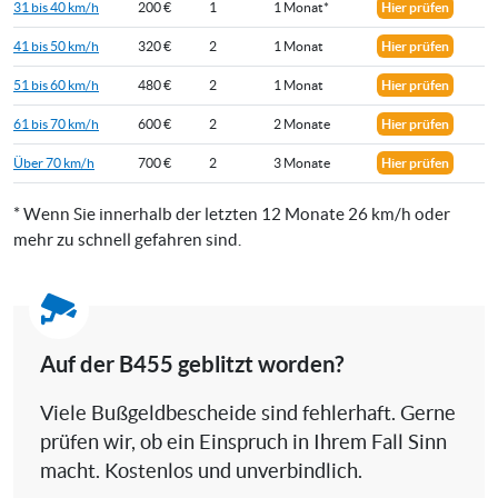
31 bis 40 km/h
200 €
1
1 Monat*
Hier prüfen
41 bis 50 km/h
320 €
2
1 Monat
Hier prüfen
51 bis 60 km/h
480 €
2
1 Monat
Hier prüfen
61 bis 70 km/h
600 €
2
2 Monate
Hier prüfen
Über 70 km/h
700 €
2
3 Monate
Hier prüfen
* Wenn Sie innerhalb der letzten 12 Monate 26 km/h oder
mehr zu schnell gefahren sind.
Auf der B455 geblitzt worden?
Viele Bußgeldbescheide sind fehlerhaft. Gerne
prüfen wir, ob ein Einspruch in Ihrem Fall Sinn
macht. Kostenlos und unverbindlich.