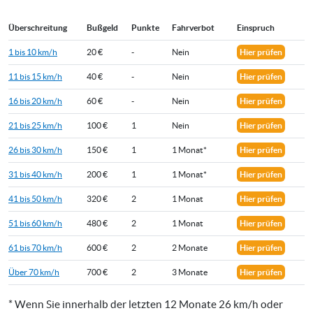
Überschreitung
Bußgeld
Punkte
Fahrverbot
Einspruch
1 bis 10 km/h
20 €
-
Nein
Hier prüfen
11 bis 15 km/h
40 €
-
Nein
Hier prüfen
16 bis 20 km/h
60 €
-
Nein
Hier prüfen
21 bis 25 km/h
100 €
1
Nein
Hier prüfen
26 bis 30 km/h
150 €
1
1 Monat*
Hier prüfen
31 bis 40 km/h
200 €
1
1 Monat*
Hier prüfen
41 bis 50 km/h
320 €
2
1 Monat
Hier prüfen
51 bis 60 km/h
480 €
2
1 Monat
Hier prüfen
61 bis 70 km/h
600 €
2
2 Monate
Hier prüfen
Über 70 km/h
700 €
2
3 Monate
Hier prüfen
* Wenn Sie innerhalb der letzten 12 Monate 26 km/h oder